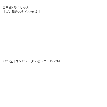
田中聖×ありしゃん
「ガン舐めスタイルver.2 」
ICC 石川コンピュータ・センターTV-CM