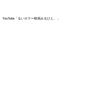
YouTube「るいホラー映画みるひと。」
FPVドローンドラマ「蜂で繋がる家族」